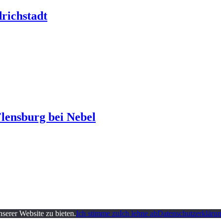
ichstadt
ensburg bei Nebel
serer Website zu bieten.
Ich stimme zu
Ich lehne ab
Datenschutzerkläru