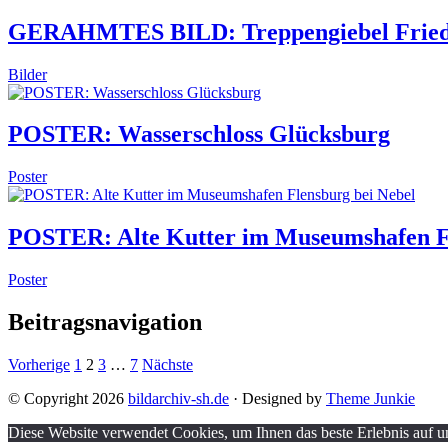
GERAHMTES BILD: Treppengiebel Friedr
Bilder
POSTER: Wasserschloss Glücksburg
Poster
POSTER: Alte Kutter im Museumshafen Fl
Poster
Beitragsnavigation
Vorherige
1
2
3
…
7
Nächste
© Copyright 2026
bildarchiv-sh.de
· Designed by
Theme Junkie
Diese Website verwendet Cookies, um Ihnen das beste Erlebnis auf un