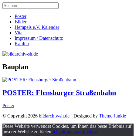
Poster
Bilder
Hempels e.V. Kalender
Vita
Impressum / Datenschutz
Kaufen
Bauplan
POSTER: Flensburger Straßenbahn
Poster
© Copyright 2026
bildarchiv-sh.de
· Designed by
Theme Junkie
Diese Website verwendet Cookies, um Ihnen das beste Erlebnis auf
unserer Website zu bieten.
Ich stimme zu
Ich lehne