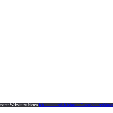
serer Website zu bieten.
Ich stimme zu
Ich lehne ab
Datenschutzerkläru