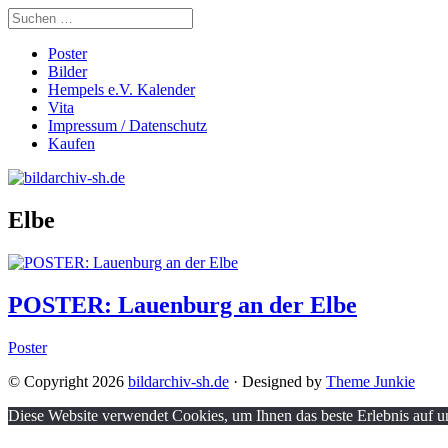
Poster
Bilder
Hempels e.V. Kalender
Vita
Impressum / Datenschutz
Kaufen
Elbe
POSTER: Lauenburg an der Elbe
Poster
© Copyright 2026
bildarchiv-sh.de
· Designed by
Theme Junkie
Diese Website verwendet Cookies, um Ihnen das beste Erlebnis auf un