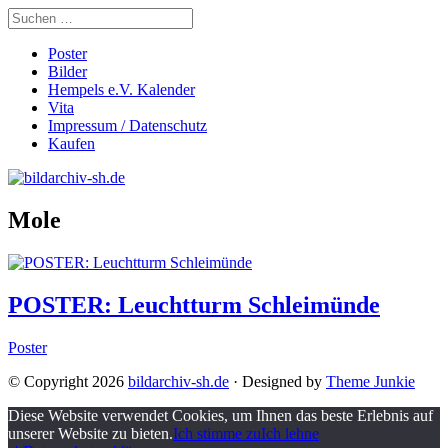
Poster
Bilder
Hempels e.V. Kalender
Vita
Impressum / Datenschutz
Kaufen
Mole
POSTER: Leuchtturm Schleimünde
Poster
© Copyright 2026
bildarchiv-sh.de
· Designed by
Theme Junkie
Diese Website verwendet Cookies, um Ihnen das beste Erlebnis auf
unserer Website zu bieten.
Ich stimme zu
Ich lehne