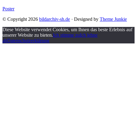
Poster
© Copyright 2026
bildarchiv-sh.de
· Designed by
Theme Junkie
Diese Website verwendet Cookies, um Ihnen das beste Erlebnis auf
unserer Website zu bieten.
Ich stimme zu
Ich lehne
ab
Datenschutzerklärung