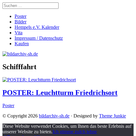
Poster
Bilder
Hempels e.V. Kalender
Vita
Impressum / Datenschutz
Kaufen
Schifffahrt
POSTER: Leuchtturm Friedrichsort
Poster
© Copyright 2026
bildarchiv-sh.de
· Designed by
Theme Junkie
Diese Website verwendet Cookies, um Ihnen das beste Erlebnis auf
unserer Website zu bieten.
Ich stimme zu
Ich lehne