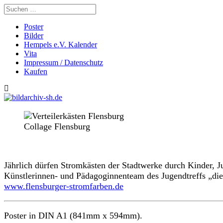
Poster
Bilder
Hempels e.V. Kalender
Vita
Impressum / Datenschutz
Kaufen
Collage Flensburg
Jährlich dürfen Stromkästen der Stadtwerke durch Kinder, J
Künstlerinnen- und Pädagoginnenteam des Jugendtreffs „die 
www.flensburger-stromfarben.de
Poster in DIN A1 (
841mm
x
594mm
)
.