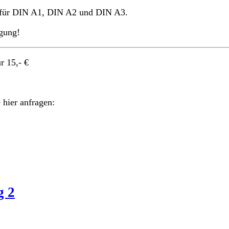
d für DIN A1, DIN A2 und DIN A3.
ügung!
r 15,- €
e hier anfragen:
g 2